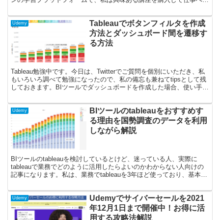
かしております。よかった講座については、紹介も兼ねて...
Tableauでボタンフィルタを作成
Udemy
方法とダッシュボード間を遷移す
る方法
Tableau勉強中です。今日は、Twitterでご質問を個別にいただき、私
もいろいろ調べて勉強になったので、私の備忘も兼ねてtipsとして残
しておきます。BIツールでダッシュボードを作成した場合、使い手の
ユーザービリティを向上するのは大事...
BIツールのtableauをおすすめす
Udemy
る理由を国勢調査のデータを利用
しながら解説
BIツールのtableauを検討しているとけど、迷っている人、実際に
tableauで業務でどのように活用したらよいのかわからない人向けの
記事になります。私は、業務でtableauを3年ほど使っており、基本的
なデータ処理・集計・ダッシュボード...
Udemyでサイバーセールを2021
Udemy
年12月1日まで開催中！お得に活
用する攻略法解説