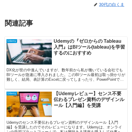
30代の白くま
関連記事
Udemyの『ゼロからの Tableau
Udemy
入門』はBIツール(tableau)を学習
するのにおすすめ
DX化が世の中進んでいますが、数年前から私が働いている会社でも
BIツールが急速に導入されました。このBIツール最初は取っ掛かりが
難しく、結局、表計算のExcelに戻ってしまったり、PowerPointで資
料を作ったりという人も多いのではない...
【Udemyレビュー】センス不要
Udemy
伝わるプレゼン資料のデザインル
ール【入門編】を受講
Udemyのセンス不要伝わるプレゼン資料のデザインルール【入門
編】を受講したのでそのレビューになります。Udemyは、オンライ
ンの学習プラットフォームで、私は興味ある講座を購入して仕事へ活