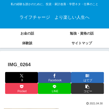
私の経験を誰かのために、投資・家計改善・学歴ネタ・仕事のこと
ライフチャージ より楽しい人生へ
お金の話
勉強・資格の話
体験談
サイトマップ
IMG_0264
X
Facebook
はてブ
Pocket
LINE
コピー
2021.04.30