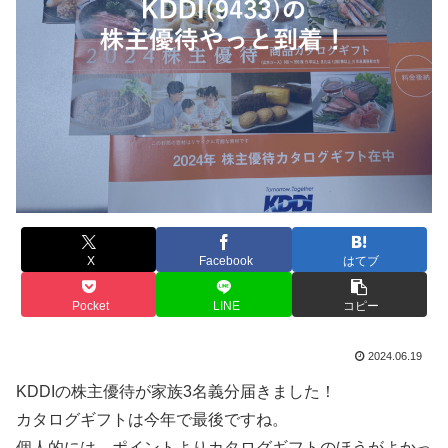
X
Facebook
はてブ
Pocket
LINE
コピー
2024.06.19
KDDIの株主優待が家族3名義分届きました！
カタログギフトは今年で最後ですね。
個人的には、ポイントよりカタログギフトのほうがよかっ