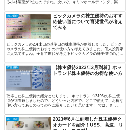
る小林製薬が1位なのですね。次いで、キリンホールディング、楽天
グループとなっています。株式投資をしていると、どう...
ビックカメラの株主優待のおすす
株主優待
め使い道について育児世代が考え
てみる
ビックカメラの2月末日の基準日の株主優待が到着しました。ビック
カメラの株主優待のおすすめの使い方を考えてみました。個人投資家
に人気ですよね。子育て世代が考えるビックカメラの株主優待のおす
すめの使い道について考察です。 オンラインショップか店...
【株主優待2023年3月到着】ホッ
株主優待
トランド株主優待のお得な使い方
取得した株主優待の紹介となります。 ホットランド(3196)の株主優
待が到着致しましたので、どういった内容で、どこで使えて、お得な
使い方ってあるのってのをご紹介したいと思います！ では、さっそ
く見てみましょう！ ホットランドの株主優待の内容...
2023年6月に到着した株主優待ク
株主優待
オカードを紹介！USS、高速、リ