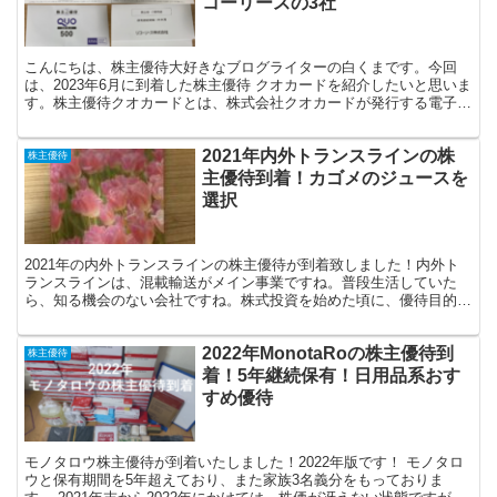
コーリースの3社
こんにちは、株主優待大好きなブログライターの白くまです。今回
は、2023年6月に到着した株主優待 クオカードを紹介したいと思いま
す。株主優待クオカードとは、株式会社クオカードが発行する電子マ
ネーで、全国のコンビニやスーパーなどで使える便利な...
2021年内外トランスラインの株
株主優待
主優待到着！カゴメのジュースを
選択
2021年の内外トランスラインの株主優待が到着致しました！内外ト
ランスラインは、混載輸送がメイン事業ですね。普段生活していた
ら、知る機会のない会社ですね。株式投資を始めた頃に、優待目的で
購入した銘柄ですね。内外トランスラインの株主優待の権利...
2022年MonotaRoの株主優待到
株主優待
着！5年継続保有！日用品系おす
すめ優待
モノタロウ株主優待が到着いたしました！2022年版です！ モノタロ
ウと保有期間を5年超えており、また家族3名義分をもっておりま