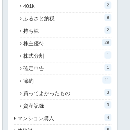
2
401k
9
ふるさと納税
2
持ち株
29
株主優待
1
株式分割
1
確定申告
11
節約
3
買ってよかったもの
3
資産記録
4
マンション購入
8