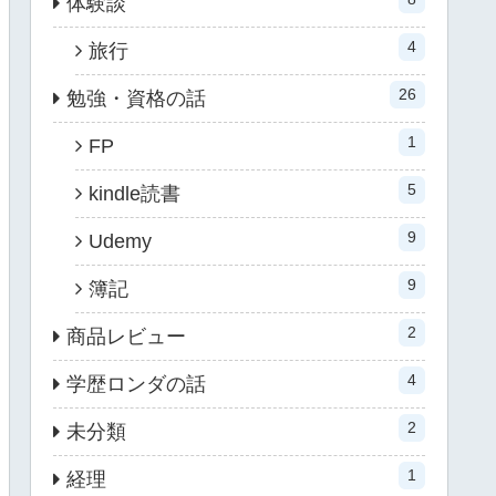
体験談
4
旅行
26
勉強・資格の話
1
FP
5
kindle読書
9
Udemy
9
簿記
2
商品レビュー
4
学歴ロンダの話
2
未分類
1
経理