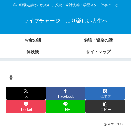
私の経験を誰かのために、投資・家計改善・学歴ネタ・仕事のこと
ライフチャージ より楽しい人生へ
お金の話
勉強・資格の話
体験談
サイトマップ
0
X
Facebook
はてブ
Pocket
LINE
コピー
2024.03.12