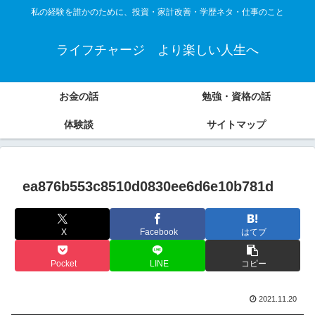
私の経験を誰かのために、投資・家計改善・学歴ネタ・仕事のこと
ライフチャージ より楽しい人生へ
お金の話
勉強・資格の話
体験談
サイトマップ
ea876b553c8510d0830ee6d6e10b781d
X
Facebook
はてブ
Pocket
LINE
コピー
2021.11.20