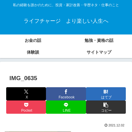
私の経験を誰かのために、投資・家計改善・学歴ネタ・仕事のこと
ライフチャージ より楽しい人生へ
お金の話
勉強・資格の話
体験談
サイトマップ
IMG_0635
X
Facebook
はてブ
Pocket
LINE
コピー
2021.12.02