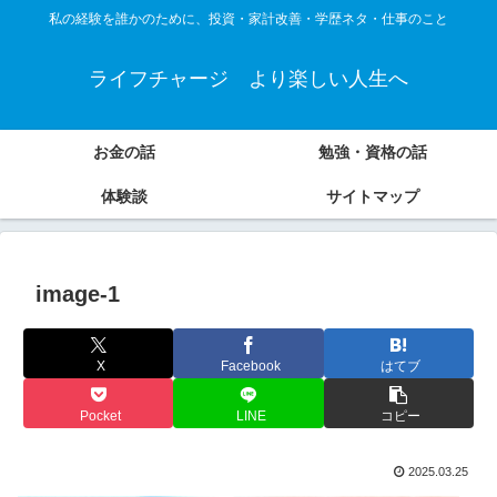
私の経験を誰かのために、投資・家計改善・学歴ネタ・仕事のこと
ライフチャージ より楽しい人生へ
お金の話
勉強・資格の話
体験談
サイトマップ
image-1
X
Facebook
はてブ
Pocket
LINE
コピー
2025.03.25