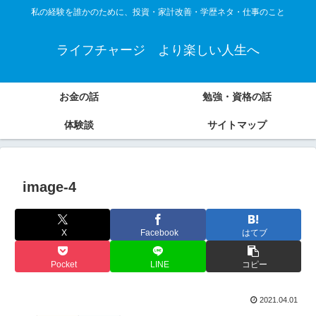
私の経験を誰かのために、投資・家計改善・学歴ネタ・仕事のこと
ライフチャージ より楽しい人生へ
お金の話
勉強・資格の話
体験談
サイトマップ
image-4
X
Facebook
はてブ
Pocket
LINE
コピー
2021.04.01