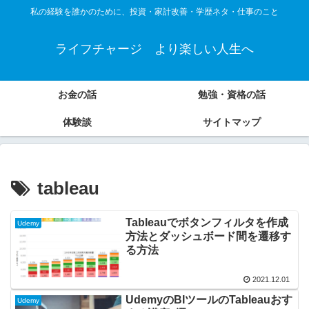
私の経験を誰かのために、投資・家計改善・学歴ネタ・仕事のこと
ライフチャージ より楽しい人生へ
お金の話
勉強・資格の話
体験談
サイトマップ
tableau
Tableauでボタンフィルタを作成
Udemy
方法とダッシュボード間を遷移す
る方法
2021.12.01
UdemyのBIツールのTableauおす
Udemy