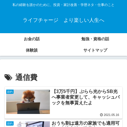
私の経験を誰かのために、投資・家計改善・学歴ネタ・仕事のこと
ライフチャージ より楽しい人生へ
お金の話
勉強・資格の話
体験談
サイトマップ
通信費
【3万5千円】ぷらら光からSB光
節約
へ事業者変更して、キャッシュバ
ックを無事貰えたよ
2021.05.16
おうち割は遠方の家族でも適用可
節約