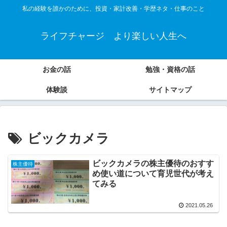
私の経験を誰かのために、投資・家計改善・学歴ネタ・仕事のこと
ライフチャージ より楽しい人生へ
お金の話
勉強・資格の話
体験談
サイトマップ
ビックカメラ
ビックカメラの株主優待のおすす
株主優待
め使い道について育児世代が考え
てみる
2021.05.26