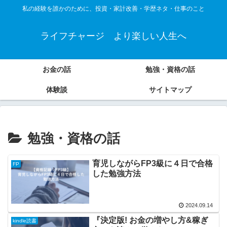
私の経験を誰かのために、投資・家計改善・学歴ネタ・仕事のこと
ライフチャージ より楽しい人生へ
お金の話
勉強・資格の話
体験談
サイトマップ
勉強・資格の話
育児しながらFP3級に４日で合格
FP
した勉強方法
2024.09.14
『決定版! お金の増やし方&稼ぎ
kindle読書