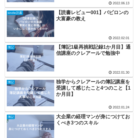
2022.06.13
【読書レビュー001】バビロンの
kindle読書
大富豪の教え
2022.02.01
【簿記1級再挑戦記録1か月目】通
簿記
信講座のクレアールで勉強中
2022.01.30
独学からクレアールの簿記講座を
簿記
受講して感じたこと4つのこと【1
か月目】
2022.01.24
大企業の経理マンが身につけてお
簿記
くべき3つのスキル